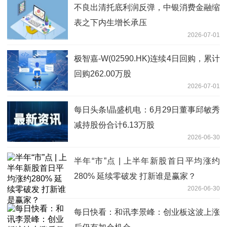
不良出清托底利润反弹，中银消费金融缩
表之下内生增长承压
2026-07-01
极智嘉-W(02590.HK)连续4日回购，累计
回购262.00万股
2026-07-01
每日头条!晶盛机电：6月29日董事邱敏秀
减持股份合计6.13万股
2026-06-30
半年“市”点 | 上半年新股首日平均涨约
280% 延续零破发 打新谁是赢家？
2026-06-30
每日快看：和讯李景峰：创业板这波上涨