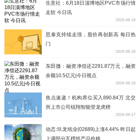
生意社：6月18日淄博地区PVC市场行情
走软 今日讯
2026-06-18
思泰克持续走强，股价再创新高 每日热
门
2026-06-18
东田微：融资净偿还2291.87万元，融资
余额10.5亿元|今日视点
2026-06-18
焦点速递！机构席位买入890.84万 北交
所上市公司锐翔智能登龙虎榜
2026-06-17
动态:玖龙纸业(02689)上涨4.44% 昨日起
上调部分瓦楞纸产品价格