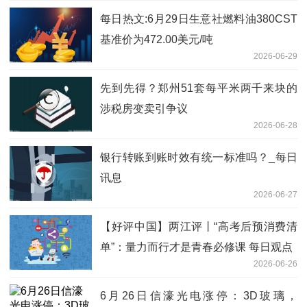
每日热文:6月29日生意社燃料油380CST
基准价为472.00美元/吨
2026-06-29
先到先得？郑州51套每平米两千来块的
涉税房变卖引争议
2026-06-28
银行转账到账时效有统一标准吗？_每日
讯息
2026-06-27
【好评中国】两江评丨“高考后预消费清
单”：量力而行才是青春必修课 每日观点
2026-06-26
6月26日信濠光电涨停：3D玻璃，