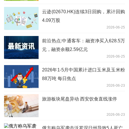
云迹(02670.HK)连续3日回购，累计回购
4.09万股
2026-06-25
前沿热点:中通客车：融资净买入628.5万
元，融资余额2.59亿元
2026-06-25
2026年1-5月中国累计进口玉米及玉米粉
88万吨 每日焦点
2026-06-23
旅游板块尾盘异动 西安饮食直线涨停
2026-06-23
俄方称乌军袭击沃罗涅日州导致5人死亡