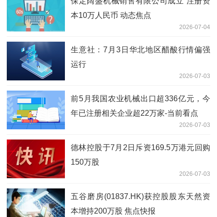
保定阔盛机械销售有限公司成立 注册资
本10万人民币 动态焦点
2026-07-04
生意社：7月3日华北地区醋酸行情偏强
运行
2026-07-03
前5月我国农业机械出口超336亿元，今
年已注册相关企业超22万家-当前看点
2026-07-03
德林控股于7月2日斥资169.5万港元回购
150万股
2026-07-03
五谷磨房(01837.HK)获控股股东天然资
本增持200万股 焦点快报