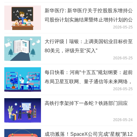
新华医疗: 新华医疗关于控股股东增持公
司股份计划实施结果暨终止增持计划的公
2026-05-25
告 今日看点
大行评级丨瑞银：上调美国铝业目标价至
80美元，评级升至“买入”
2026-05-25
每日快看：河南“十五五”规划纲要：超前
布局卫星互联网、量子通信等未来网络，
2026-05-25
加快建设低空通信、北斗地基增强、卫星
遥感等基础设施
高铁行李架掉下一条蛇？铁路部门回应
2026-05-24
成功溅落！SpaceX公司完成“星舰”第12