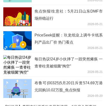
2026-05-22
焦点快报!生意社：5月21日山东DMF市
场持稳运行
2026-05-21
PriceSeek提醒：玖龙纸业上调牛卡纸系
列产品出厂价 热门看点
2026-05-21
每日热议!24岁小伙摔了一跤突然瘫痪 一
查脊柱竟被细菌“掏空”
2026-05-21
布鲁可(00325)5月20日斥资574.69万港
元回购10.02万股_焦点快报
2026-05-20