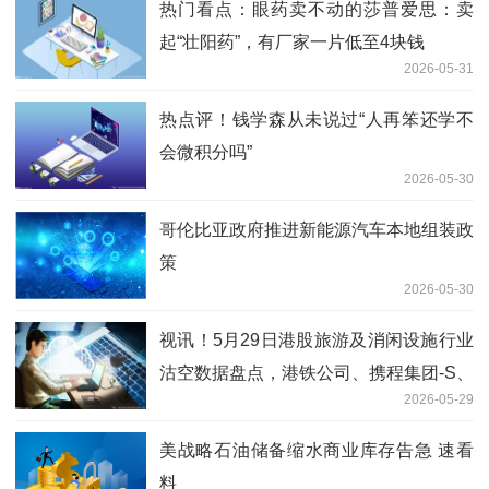
热门看点：眼药卖不动的莎普爱思：卖
起“壮阳药”，有厂家一片低至4块钱
2026-05-31
热点评！钱学森从未说过“人再笨还学不
会微积分吗”
2026-05-30
哥伦比亚政府推进新能源汽车本地组装政
策
2026-05-30
视讯！5月29日港股旅游及消闲设施行业
沽空数据盘点，港铁公司、携程集团-S、
2026-05-29
百胜中国沽空金额位居行业前三
美战略石油储备缩水商业库存告急 速看
料